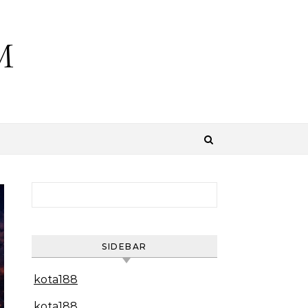
M
Search for:
SIDEBAR
kota188
kota188