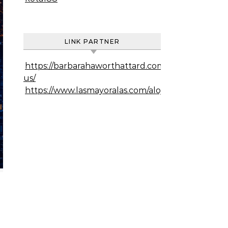
LINK PARTNER
https://barbarahaworthattard.com/about-
us/
https://www.lasmayoralas.com/alojamiento/