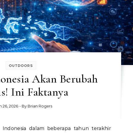
OUTDOORS
donesia Akan Berubah
is! Ini Faktanya
 26, 2026
- By
Brian Rogers