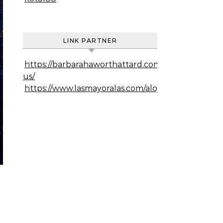
LINK PARTNER
https://barbarahaworthattard.com/about-
us/
https://www.lasmayoralas.com/alojamiento/