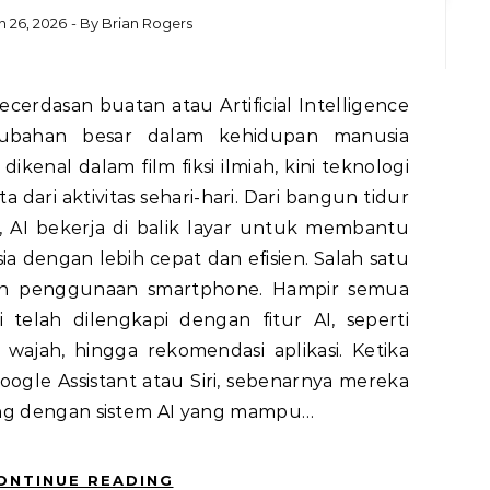
 26, 2026
- By
Brian Rogers
ubahan besar dalam kehidupan manusia
ikenal dalam film fiksi ilmiah, kini teknologi
a dari aktivitas sehari-hari. Dari bangun tidur
t, AI bekerja di balik layar untuk membantu
 dengan lebih cepat dan efisien. Salah satu
lah penggunaan smartphone. Hampir semua
 telah dilengkapi dengan fitur AI, seperti
n wajah, hingga rekomendasi aplikasi. Ketika
gle Assistant atau Siri, sebenarnya mereka
ung dengan sistem AI yang mampu…
ONTINUE READING