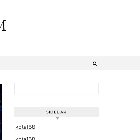
M
Search for:
SIDEBAR
kota188
kota188