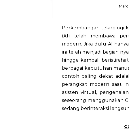
March
Perkembangan teknologi kecerdasan buatan atau Artificial Intelligence
(AI) telah membawa per
modern. Jika dulu AI hanya d
ini telah menjadi bagian nyat
hingga kembali beristiraha
berbagai kebutuhan manusia
contoh paling dekat ada
perangkat modern saat ini
asisten virtual, pengenala
seseorang menggunakan Goo
sedang berinteraksi langs
C